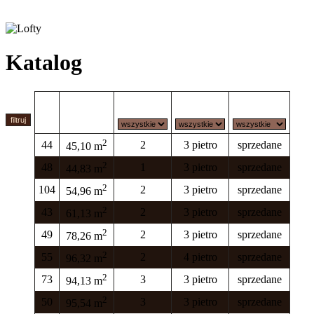
Katalog
nr.
metraż
pokoje
piętro
dostępność
2
44
2
3 pietro
sprzedane
45,10 m
2
48
1
3 pietro
sprzedane
44,83 m
2
104
2
3 pietro
sprzedane
54,96 m
2
43
2
3 pietro
sprzedane
61,13 m
2
49
2
3 pietro
sprzedane
78,26 m
2
55
2
4 pietro
sprzedane
96,32 m
2
73
3
3 pietro
sprzedane
94,13 m
2
50
3
3 pietro
sprzedane
95,54 m