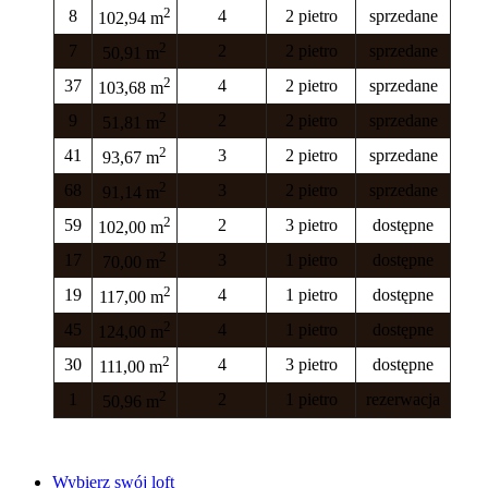
2
8
4
2 pietro
sprzedane
102,94 m
2
7
2
2 pietro
sprzedane
50,91 m
2
37
4
2 pietro
sprzedane
103,68 m
2
9
2
2 pietro
sprzedane
51,81 m
2
41
3
2 pietro
sprzedane
93,67 m
2
68
3
2 pietro
sprzedane
91,14 m
2
59
2
3 pietro
dostępne
102,00 m
2
17
3
1 pietro
dostępne
70,00 m
2
19
4
1 pietro
dostępne
117,00 m
2
45
4
1 pietro
dostępne
124,00 m
2
30
4
3 pietro
dostępne
111,00 m
2
1
2
1 pietro
rezerwacja
50,96 m
Wybierz swój loft