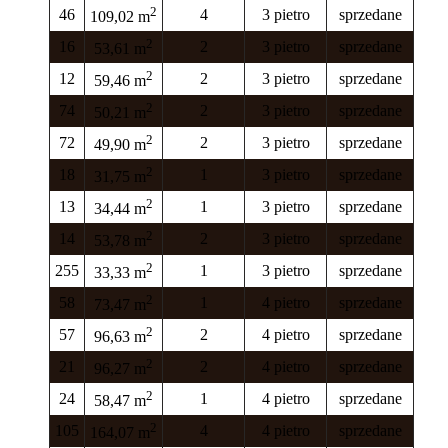
2
46
4
3 pietro
sprzedane
109,02 m
2
16
2
3 pietro
sprzedane
53,61 m
2
12
2
3 pietro
sprzedane
59,46 m
2
74
2
3 pietro
sprzedane
50,21 m
2
72
2
3 pietro
sprzedane
49,90 m
2
18
1
3 pietro
sprzedane
31,75 m
2
13
1
3 pietro
sprzedane
34,44 m
2
14
2
3 pietro
sprzedane
53,78 m
2
255
1
3 pietro
sprzedane
33,33 m
2
58
1
4 pietro
sprzedane
73,47 m
2
57
2
4 pietro
sprzedane
96,63 m
2
21
2
4 pietro
sprzedane
96,27 m
2
24
1
4 pietro
sprzedane
58,47 m
2
105
4
4 pietro
sprzedane
164,07 m