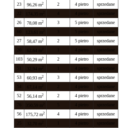
2
23
2
4 pietro
sprzedane
96,26 m
2
22
4
4 pietro
sprzedane
174,35 m
2
26
3
5 pietro
sprzedane
78,08 m
2
60
3
5 pietro
sprzedane
123,61 m
2
27
2
5 pietro
sprzedane
58,47 m
2
20
1
4 pietro
sprzedane
62,64 m
2
103
2
4 pietro
sprzedane
50,29 m
2
51
1
4 pietro
sprzedane
32,94 m
2
53
3
4 pietro
sprzedane
60,93 m
2
54
2
4 pietro
sprzedane
67,14 m
2
52
2
4 pietro
sprzedane
56,14 m
2
76
5
4 pietro
sprzedane
350,59 m
2
56
4
4 pietro
sprzedane
175,72 m
2
25
1
4 pietro
sprzedane
32,70 m