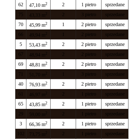
2
62
2
1 pietro
sprzedane
47,10 m
2
75
2
3 pietro
sprzedane
43,33 m
2
70
1
2 pietro
sprzedane
45,99 m
2
66
1
2 pietro
sprzedane
49,94 m
2
5
2
2 pietro
sprzedane
53,43 m
2
67
2
2 pietro
sprzedane
48,94 m
2
69
2
2 pietro
sprzedane
48,81 m
2
71
1
3 pietro
sprzedane
51,70 m
2
40
2
2 pietro
sprzedane
76,93 m
2
61
2
1 pietro
sprzedane
46,97 m
2
65
2
1 pietro
sprzedane
43,85 m
2
29
2
1 pietro
sprzedane
59,00 m
2
3
2
1 pietro
sprzedane
66,36 m
2
102
2
1 pietro
sprzedane
73,75 m