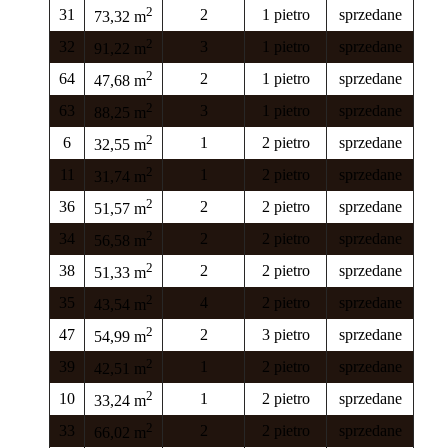
2
31
2
1 pietro
sprzedane
73,32 m
2
32
3
1 pietro
sprzedane
91,22 m
2
64
2
1 pietro
sprzedane
47,68 m
2
63
3
1 pietro
sprzedane
88,25 m
2
6
1
2 pietro
sprzedane
32,55 m
2
11
1
2 pietro
sprzedane
31,74 m
2
36
2
2 pietro
sprzedane
51,57 m
2
34
2
2 pietro
sprzedane
56,58 m
2
38
2
2 pietro
sprzedane
51,33 m
2
35
4
2 pietro
sprzedane
43,54 m
2
47
2
3 pietro
sprzedane
54,99 m
2
39
1
2 pietro
sprzedane
42,51 m
2
10
1
2 pietro
sprzedane
33,24 m
2
33
2
2 pietro
sprzedane
66,02 m